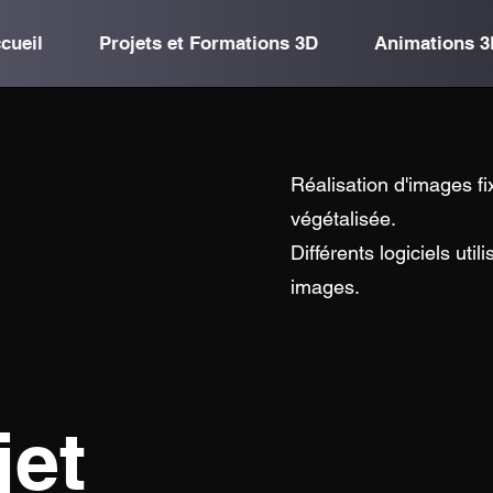
cueil
Projets et Formations 3D
Animations 3
Réalisation d'images fi
végétalisée.
Différents logiciels ut
images.
jet