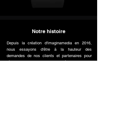
Notre histoire
Depuis la création d'Imaginamedia en 2016,
nous essayons d'être à la hauteur des
demandes de nos clients et partenaires pour
réaliser des formations de qualité ainsi que des
visuels 3D et 2D originaux.
Contactez-nous pour en savoir plus.