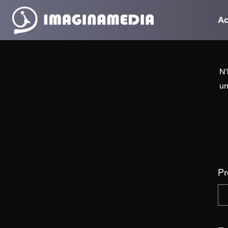
Ac
N'
un
P